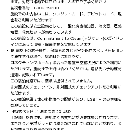
ます。対応は確約ではございませんのでご了承ください
納税者番号 - C0013291130
施設でのお支払いには、クレジットカード、デビットカード、現
金をご利用いただけます
この施設には安全設備として、一酸化炭素検知器、消火器、煙感
知器、救急セットが備わっています
この施設では、Commitment to Clean (マリオット)のガイドラ
インに沿って清掃・除菌作業を実施しています
18 歳以下のお子様が、保護者の方と同室で既存のベッドを使用し
て滞在される場合、宿泊料金は無料です。
コネクティングルーム / 隣合った客室も空室状況によりご利用い
ただけます。施設までお問い合わせください。連絡先は予約確認
通知に記載されています。
この宿泊施設では、酒類は提供されていません。
非対面式のチェックイン、非対面式のチェックアウトをご利用い
ただけます。
この宿泊施設は性の多様性への配慮があり、LGBT+ のお客様を
歓迎しています。
可動式ベッド : 1 泊につき 20 USD
上記項目以外にも、現地にてお支払いが必要な場合があります。
また料金とデポジットには税金が含まれていないことがあり、金
額が変更される場合があります。