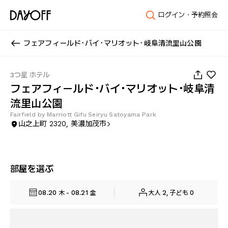
ログイン・予約照会
フェアフィールド･バイ･マリオット･岐阜清流里山公園
1
/
37
3つ星 ホテル
フェアフィールド･バイ･マリオット･岐阜清
流里山公園
Fairfield by Marriott Gifu Seiryu Satoyama Park
山之上町 2320, 美濃加茂市
部屋を選ぶ
08.20 木 - 08.21 金
大人 2, 子ども 0