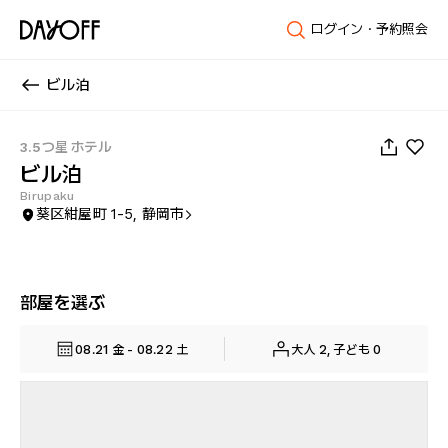
ログイン・予約照会
ビル泊
1
/
58
3.5つ星 ホテル
ビル泊
Birupaku
葵区紺屋町 1-5, 静岡市
部屋を選ぶ
08.21 金 - 08.22 土
大人 2, 子ども 0