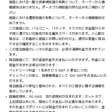
施設における一酸化炭素検知器の有無について、オーナーから情
報提供はありません。ポータブル検知器の持ち込みをご検討くだ
さい
施設における煙感知器の有無について、オーナーから情報提供は
ありません
この施設には、バルコニー、パティオ、テラスなど安全面からお
子様に適さない可能性がある屋外スペースがあります。ご心配な
場合は、ご到着前に施設にお問い合わせの上、適切な客室に宿泊
できるか確認することをおすすめします。
この宿泊施設のレンタル料金には、必須の清掃料金が含まれてい
ます。
宿泊施設にて、次の追加料金をお支払いいただきます。料金には
税金が含まれる場合があります :
ベッドシーツ料金 : 1 名あたり 5 GBP (1 滞在につき)
チェックインの前に、損害補償金として 100 GBPをお支払いいた
だきます。
宿泊施設より弊社に提供された、すべてのご請求に関する情報を
表示しています。
設備使用料 : 110 GBP、次の使用料が含まれます : ホットタブ
上記項目以外にも、現地にてお支払いが必要な場合があります。
また料金とデポジットには税金が含まれていないことがあり、金