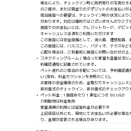
場合により、チェックイン時に政府発行の写真付き身
のご提示、または現金でのデポジットのお支払いが
宿泊施設への要望は、チェックイン時の状況により
があります。対応は確約ではございませんのでご了
施設でのお支払いには、クレジットカード、デビッ
キャッシュレス決済をご利用いただけます
この施設には安全設備として、消火器、煙感知器、
この施設には、バルコニー、パティオ、テラスなど
心配な場合は、ご到着前に施設にお問い合わせの上
コネクティングルーム / 隣合った客室も空室状況
約確認通知に記載されています。
ペット連れのご宿泊の手配については、予約確認通
い (有料、料金セクションを参照のこと)。
お客様の安全確保のため、全取引でキャッシュレス
非対面式のチェックイン、非対面式のチェックアウ
ペット料金 : 1 施設あたり 1 滞在につき 50 USD
介助動物は料金免除
客室清掃の利用には追加料金が必要です
上記項目以外にも、現地にてお支払いが必要な場合
り、金額が変更される場合があります。