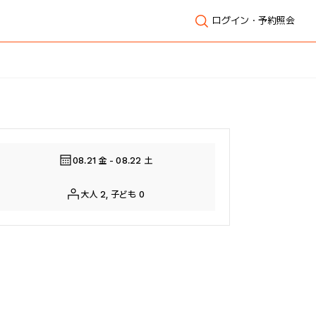
ログイン・予約照会
全体表示
08.21 金 - 08.22 土
大人 2, 子ども 0