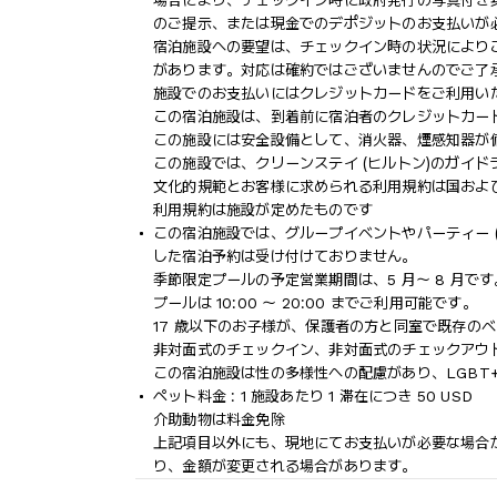
場合により、チェックイン時に政府発行の写真付き身
のご提示、または現金でのデポジットのお支払いが
宿泊施設への要望は、チェックイン時の状況により
があります。対応は確約ではございませんのでご了
施設でのお支払いにはクレジットカードをご利用い
この宿泊施設は、到着前に宿泊者のクレジットカー
この施設には安全設備として、消火器、煙感知器が
この施設では、クリーンステイ (ヒルトン)のガイ
文化的規範とお客様に求められる利用規約は国およ
利用規約は施設が定めたものです
この宿泊施設では、グループイベントやパーティー (
した宿泊予約は受け付けておりません。
季節限定プールの予定営業期間は、5 月～ 8 月です
プールは 10:00 ～ 20:00 までご利用可能です。
17 歳以下のお子様が、保護者の方と同室で既存の
非対面式のチェックイン、非対面式のチェックアウ
この宿泊施設は性の多様性への配慮があり、LGBT
ペット料金 : 1 施設あたり 1 滞在につき 50 USD
介助動物は料金免除
上記項目以外にも、現地にてお支払いが必要な場合
り、金額が変更される場合があります。