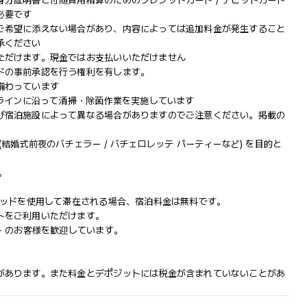
分証明書と付随費用精算のためのクレジットカード / デビットカード
必要です
ご希望に添えない場合があり、内容によっては追加料金が発生すること
承ください
ただけます。現金ではお支払いいただけません
ドの事前承認を行う権利を有します。
備わっています
ドラインに沿って清掃・除菌作業を実施しています
び宿泊施設によって異なる場合がありますのでご注意ください。掲載の
結婚式前夜のバチェラー / バチェロレッテ パーティーなど) を目的と
。
ベッドを使用して滞在される場合、宿泊料金は無料です。
トをご利用いただけます。
+ のお客様を歓迎しています。
があります。また料金とデポジットには税金が含まれていないことがあ