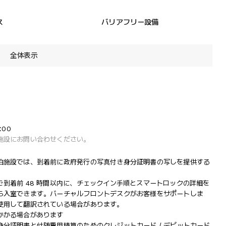
ス
バリアフリー設備
全体表示
:00
施設にお問い合わせください。
泊施設では、到着前に政府発行の写真付き身分証明書の写しを提供する
到着前 48 時間以内に、チェックイン手順とスマートロックの詳細を
ら入室できます。バーチャルフロントデスクがお客様をサポートしま
使用して翻訳されている場合があります。
かかる場合があります
分証明書と付随費用精算のためのクレジットカード / デビットカード