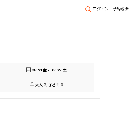
ログイン・予約照会
全体表示
08.21 金 - 08.22 土
大人 2, 子ども 0