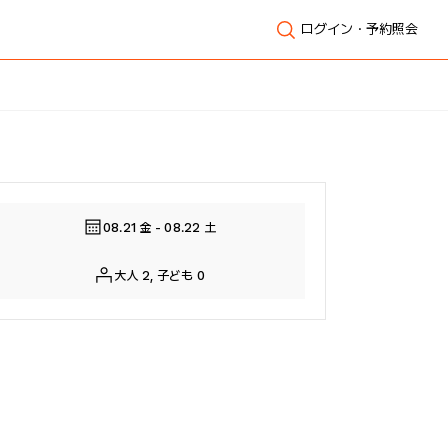
ログイン・予約照会
全体表示
08.21 金 - 08.22 土
大人 2, 子ども 0