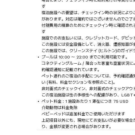
場合により、チェックイン時に政府発行の写真付き
す
宿泊施設への要望は、チェックイン時の状況により
があります。対応は確約ではございませんのでご了
付随費用の精算のためにチェックイン時に確認され
す
施設でのお支払いには、クレジットカード、デビッ
この施設には安全設備として、消火器、煙感知器が
この施設では、クリーンステイ (ヒルトン)のガイ
プールは 10:00 ～ 22:00 までご利用可能です。
コネクティングルーム / 隣合った客室も空室状況
約確認通知に記載されています。
ペット連れのご宿泊の手配については、予約確認通
い (有料、料金セクションを参照のこと)。
非対面式のチェックイン、非対面式のチェックアウ
この宿泊施設は性の多様性への配慮があり、LGBT
ペット料金 : 1 施設あたり 1 滞在につき 75 USD
介助動物は料金免除
ベビーベッドは追加料金でご使用いただけます
上記項目以外にも、現地にてお支払いが必要な場合
り、金額が変更される場合があります。