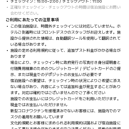
チェックイン : 15:00~2:00 / チェックアウト : 11:00
正確なチェックイン・チェックアウトの時間は宿泊施設にお問い
合わせください。
ご利用にあたっての注意事項
この宿泊施設は、時間外チェックインには対応していません。ホ
テルご到着時にはフロントデスクのスタッフがお迎えします。施
設から提供された情報は、自動翻訳ツールを使用して翻訳されて
いる場合があります。
施設の定める利用規約に従って、追加ゲスト料金がかかる場合が
あります
場合により、チェックイン時に政府発行の写真付き身分証明書と
付随費用精算のためのクレジットカード / デビットカードのご提
示、または現金でのデポジットのお支払いが必要です
宿泊施設への要望は、チェックイン時の状況によりご希望に添え
ない場合があり、内容によっては追加料金が発生することがあり
ます。対応は確約ではございませんのでご了承ください
施設でのお支払いにはクレジットカードをご利用いただけます。
現金ではお支払いいただけません
新型コロナワクチンを接種済みでないお客様には、施設内でのマ
スクの着用をお願いしています
文化的規範とお客様に求められる利用規約は国および宿泊施設に