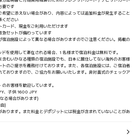
分証明書と付随費用精算のためのクレジットカード / デビットカード
必要です
ご希望に添えない場合があり、内容によっては追加料金が発生すること
承ください
トカード、現金をご利用いただけます
救急セットが備わっています
び宿泊施設によって異なる場合がありますのでご注意ください。掲載の
ッドを使用して滞在される場合、1 名様まで宿泊料金は無料です。
を含むいかなる種類の宿泊施設でも、日本に​居住してない海外のお客様
ートのご提示を義務付け​ております。また、各宿泊施設には、ご宿泊者
れておりますの​で、ご協力をお願いいたします。非対面式のチェックア
+ のお客様を歓迎しています。
PY、子供 1600 JPY
金は異なる場合があります)
由)
があります。また料金とデポジットには税金が含まれていないことがあ