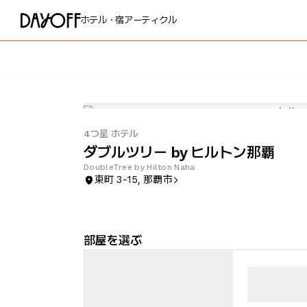
ホテル・宿
アーティクル
4つ星 ホテル
ダブルツリー by ヒルトン那覇
DoubleTree by Hilton Naha
東町 3-15, 那覇市
部屋を選ぶ