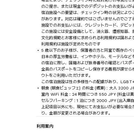
場合により、チェックイン時に政府発行の写真付き身
のご提示、または現金でのデポジットのお支払いが
宿泊施設への要望は、チェックイン時の状況により
があります。対応は確約ではございませんのでご了
施設でのお支払いには、クレジットカード、デビッ
この施設には安全設備として、消火器、煙感知器、
文化的規範とお客様に求められる利用規約は国およ
利用規約は施設が定めたものです
5 歳以下のお子様が、保護者の方と同室で既存のベ
日本の厚生労働省は、インやホテル、モーテルなど
の宿泊に際し、国籍および旅券番号の確認とパスポ
全員のパスポートをコピーし保存する義務が課せら
ウトをご利用いただけます。
この宿泊施設は性の多様性への配慮があり、LGBT
朝食 (朝食ビュッフェ) の料金 (概算) : 大人 3200 J
室内 WiFi 料金 : 24 時間につき 550 JPY (料
セルフパーキング : 1 泊につき 2000 JPY (出入庫自
上記項目以外にも、現地にてお支払いが必要な場合
り、金額が変更される場合があります。
利用案内