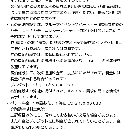
インに沿って清掃・除菌作業を実施しています
文化的規範とお客様に求められる利用規約は国および宿泊施設に
よって異なる場合がありますのでご注意ください。掲載の利用規
約は施設が定めたものです
この宿泊施設では、グループイベントやパーティー (結婚式前夜の
バチェラー / バチェロレッテ パーティーなど) を目的とした宿泊
予約は受け付けておりません。
17 歳以下のお子様が、保護者の方と同室で既存のベッドを使用し
て滞在される場合、宿泊料金は無料です。
この宿泊施設では、酒類は提供されていません。
この宿泊施設は性の多様性への配慮があり、LGBT+ のお客様を
歓迎しています。
宿泊施設にて、次の追加料金をお支払いいただきます。料金には
税金が含まれる場合があります :
デポジット : 1 泊につき 20.00 USD
宿泊施設より弊社に提供された、すべてのご請求に関する情報を
表示しています。
ペット料金 : 1 施設あたり 1 滞在につき 150.00 USD
介助動物は料金免除
上記項目以外にも、現地にてお支払いが必要な場合があります。
また料金とデポジットには税金が含まれていないことがあり、金
額が変更される場合があります。