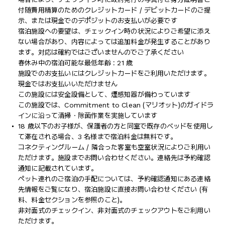
付随費用精算のためのクレジットカード / デビットカードのご提
示、または現金でのデポジットのお支払いが必要です
宿泊施設への要望は、チェックイン時の状況によりご希望に添え
ない場合があり、内容によっては追加料金が発生することがあり
ます。対応は確約ではございませんのでご了承ください
春休み中の宿泊可能な最低年齢 : 21 歳
施設でのお支払いにはクレジットカードをご利用いただけます。
現金ではお支払いいただけません
この施設には安全設備として、煙感知器が備わっています
この施設では、Commitment to Clean (マリオット)のガイドラ
インに沿って清掃・除菌作業を実施しています
18 歳以下のお子様が、保護者の方と同室で既存のベッドを使用し
て滞在される場合、3 名様まで宿泊料金は無料です。
コネクティングルーム / 隣合った客室も空室状況によりご利用い
ただけます。施設までお問い合わせください。連絡先は予約確認
通知に記載されています。
ペット連れのご宿泊の手配については、予約確認通知にある連絡
先情報をご覧になり、宿泊施設に直接お問い合わせください (有
料、料金セクションを参照のこと)。
非対面式のチェックイン、非対面式のチェックアウトをご利用い
ただけます。