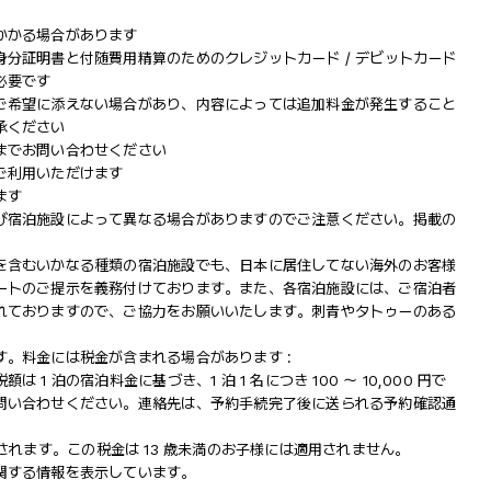
かかる場合があります
分証明書と付随費用精算のためのクレジットカード / デビットカード
必要です
ご希望に添えない場合があり、内容によっては追加料金が発生すること
承ください
までお問い合わせください
ご利用いただけます
ます
び宿泊施設によって異なる場合がありますのでご注意ください。掲載の
を含むいかなる種類の宿泊施設でも、日本に​居住してない海外のお客様
ートのご提示を義務付け​ております。また、各宿泊施設には、ご宿泊者
れておりますの​で、ご協力をお願いいたします。刺青やタトゥーのある
。料金には税金が含まれる場合があります :
 泊の宿泊料金に基づき、1 泊 1 名につき 100 ～ 10,000 円で
問い合わせください。連絡先は、予約手続完了後に送られる予約確認通
が徴収されます。この税金は 13 歳未満のお子様には適用されません。
関する情報を表示しています。