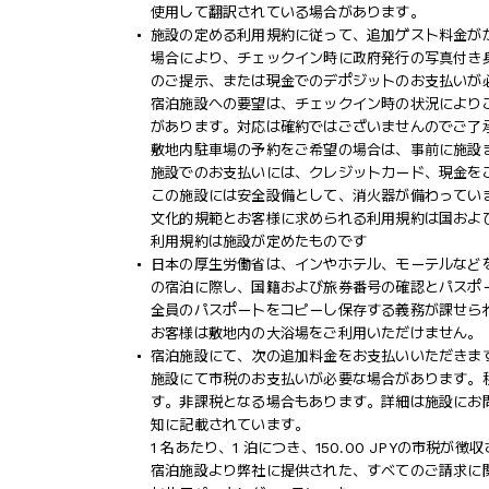
使用して翻訳されている場合があります。
施設の定める利用規約に従って、追加ゲスト料金が
場合により、チェックイン時に政府発行の写真付き身
のご提示、または現金でのデポジットのお支払いが
宿泊施設への要望は、チェックイン時の状況により
があります。対応は確約ではございませんのでご了
敷地内駐車場の予約をご希望の場合は、事前に施設
施設でのお支払いには、クレジットカード、現金を
この施設には安全設備として、消火器が備わってい
文化的規範とお客様に求められる利用規約は国およ
利用規約は施設が定めたものです
日本の厚生労働省は、インやホテル、モーテルなど
の宿泊に際し、国籍および旅券番号の確認とパスポ
全員のパスポートをコピーし保存する義務が課せら
お客様は敷地内の大浴場をご利用いただけません。
宿泊施設にて、次の追加料金をお支払いいただきます
施設にて市税のお支払いが必要な場合があります。税額は 1
す。非課税となる場合もあります。詳細は施設にお
知に記載されています。
1 名あたり、1 泊につき、150.00 JPYの市税
宿泊施設より弊社に提供された、すべてのご請求に