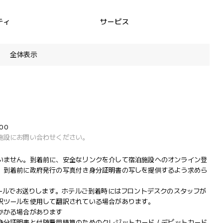
ティ
サービス
全体表示
00
施設にお問い合わせください。
いません。到着前に、安全なリンクを介して宿泊施設へのオンライン登
、到着前に政府発行の写真付き身分証明書の写しを提供するよう求めら
メールでお送りします。ホテルご到着時にはフロントデスクのスタッフが
訳ツールを使用して翻訳されている場合があります。
かかる場合があります
分証明書と付随費用精算のためのクレジットカード / デビットカード