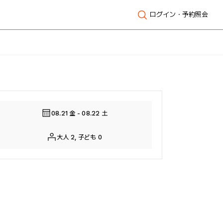
ログイン・予約照会
全体表示
08.21 金 - 08.22 土
大人 2, 子ども 0