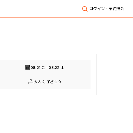
ログイン・予約照会
全体表示
08.21 金 - 08.22 土
大人 2, 子ども 0