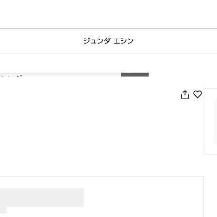
ジュンダ エシン
1
/
72