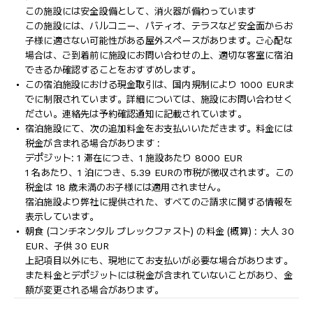
この施設には安全設備として、消火器が備わっています
この施設には、バルコニー、パティオ、テラスなど安全面からお
子様に適さない可能性がある屋外スペースがあります。ご心配な
場合は、ご到着前に施設にお問い合わせの上、適切な客室に宿泊
できるか確認することをおすすめします。
この宿泊施設における現金取引は、国内規制により 1000 EURま
でに制限されています。詳細については、施設にお問い合わせく
ださい。連絡先は予約確認通知に記載されています。
宿泊施設にて、次の追加料金をお支払いいただきます。料金には
税金が含まれる場合があります :
デポジット: 1 滞在につき、1 施設あたり 8000 EUR
1 名あたり、1 泊につき、5.39 EURの市税が徴収されます。この
税金は 18 歳未満のお子様には適用されません。
宿泊施設より弊社に提供された、すべてのご請求に関する情報を
表示しています。
朝食 (コンチネンタル ブレックファスト) の料金 (概算) : 大人 30
EUR、子供 30 EUR
上記項目以外にも、現地にてお支払いが必要な場合があります。
また料金とデポジットには税金が含まれていないことがあり、金
額が変更される場合があります。