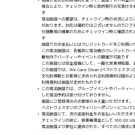
施設の定める利用規約に従って、追加ゲスト料金が
場合により、チェックイン時に政府発行の写真付き
す
宿泊施設への要望は、チェックイン時の状況により
があります。対応は確約ではございませんのでご了
付随費用の精算のためにチェックイン時に確認され
す
施設でのお支払いにはクレジットカードをご利用い
この宿泊施設は、到着前に宿泊者のクレジットカー
敷地内でパーティーやイベントの開催が可能です
この施設には安全設備として、一酸化炭素検知器、
この施設では、We Care Clean (ベストウェ
文化的規範とお客様に求められる利用規約は国およ
利用規約は施設が定めたものです
この宿泊施設では、グループイベントやパーティー (
した宿泊予約は受け付けておりません。
施設にご登録済みのお客様のみ入室いただけます。
ベストウェスタンのプライバシーポリシーについては、www
宿泊施設にて、次の追加料金をお支払いいただきます
チェックインの前に、損害補償金として 100.00 
宿泊施設より弊社に提供された、すべてのご請求に