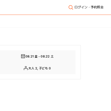
ログイン・予約照会
全体表示
08.21 金 - 08.22 土
大人 2, 子ども 0