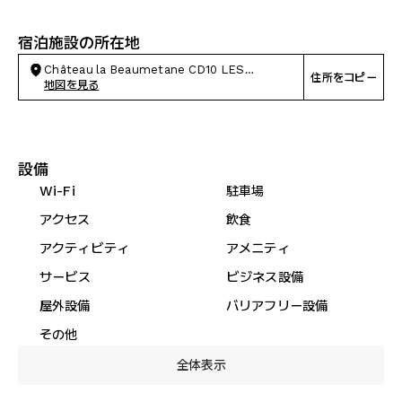
宿泊施設の所在地
Château la Beaumetane CD10 LES
住所をコピー
BAISSES, Lancon-Provence
地図を見る
設備
Wi-Fi
駐車場
アクセス
飲食
アクティビティ
アメニティ
サービス
ビジネス設備
屋外設備
バリアフリー設備
その他
全体表示