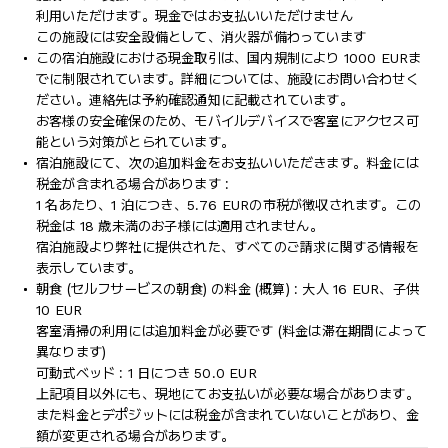
利用いただけます。現金ではお支払いいただけません
この施設には安全設備として、消火器が備わっています
この宿泊施設における現金取引は、国内規制により 1000 EURま
でに制限されています。詳細については、施設にお問い合わせく
ださい。連絡先は予約確認通知に記載されています。
お客様の安全確保のため、モバイルデバイスで客室にアクセス可
能という対策がとられています。
宿泊施設にて、次の追加料金をお支払いいただきます。料金には
税金が含まれる場合があります :
1 名あたり、1 泊につき、5.76 EURの市税が徴収されます。この
税金は 18 歳未満のお子様には適用されません。
宿泊施設より弊社に提供された、すべてのご請求に関する情報を
表示しています。
朝食 (セルフサービスの朝食) の料金 (概算) : 大人 16 EUR、子供
10 EUR
客室清掃の利用には追加料金が必要です (料金は滞在期間によって
異なります)
可動式ベッド : 1 日につき 50.0 EUR
上記項目以外にも、現地にてお支払いが必要な場合があります。
また料金とデポジットには税金が含まれていないことがあり、金
額が変更される場合があります。