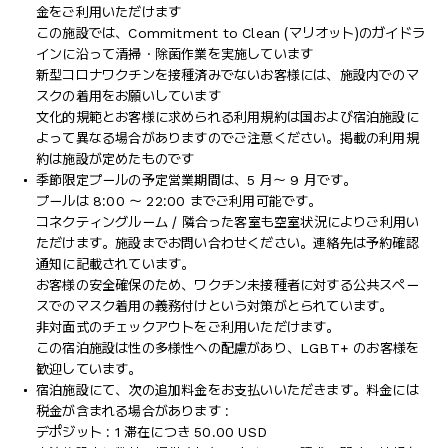
金をご利用いただけます
この施設では、Commitment to Clean (マリオット)のガイドラ
インに沿って清掃・除菌作業を実施しています
新型コロナワクチンを接種済みでないお客様には、施設内でのマ
スクの着用をお願いしています
文化的規範とお客様に求められる利用規約は国および宿泊施設に
よって異なる場合がありますのでご注意ください。掲載の利用規
約は施設が定めたものです
季節限定プールの予定営業期間は、5 月～ 9 月です。
プールは 8:00 ～ 22:00 までご利用可能です。
コネクティングルーム / 隣合った客室も空室状況によりご利用い
ただけます。施設までお問い合わせください。連絡先は予約確認
通知に記載されています。
お客様の安全確保のため、ワクチン未接種者に対する公共スペー
スでのマスク着用の義務付けという対策がとられています。
非対面式のチェックアウトをご利用いただけます。
この宿泊施設は性の多様性への配慮があり、LGBT+ のお客様を
歓迎しています。
宿泊施設にて、次の追加料金をお支払いいただきます。料金には
税金が含まれる場合があります :
デポジット : 1 滞在につき 50.00 USD