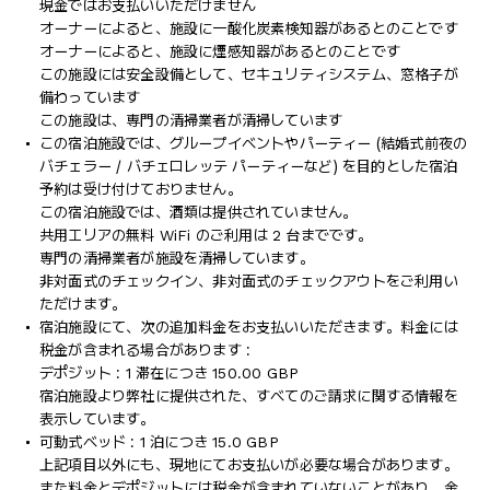
現金ではお支払いいただけません
オーナーによると、施設に一酸化炭素検知器があるとのことです
オーナーによると、施設に煙感知器があるとのことです
この施設には安全設備として、セキュリティシステム、窓格子が
備わっています
この施設は、専門の清掃業者が清掃しています
この宿泊施設では、グループイベントやパーティー (結婚式前夜の
バチェラー / バチェロレッテ パーティーなど) を目的とした宿泊
予約は受け付けておりません。
この宿泊施設では、酒類は提供されていません。
共用エリアの無料 WiFi のご利用は 2 台までです。
専門の清掃業者が施設を清掃しています。
非対面式のチェックイン、非対面式のチェックアウトをご利用い
ただけます。
宿泊施設にて、次の追加料金をお支払いいただきます。料金には
税金が含まれる場合があります :
デポジット : 1 滞在につき 150.00 GBP
宿泊施設より弊社に提供された、すべてのご請求に関する情報を
表示しています。
可動式ベッド : 1 泊につき 15.0 GBP
上記項目以外にも、現地にてお支払いが必要な場合があります。
また料金とデポジットには税金が含まれていないことがあり、金