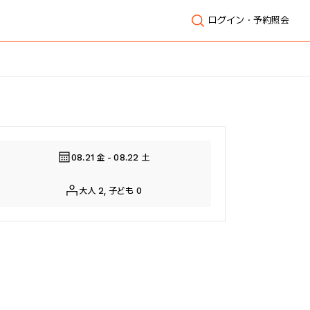
ログイン・予約照会
全体表示
08.21 金 - 08.22 土
大人 2, 子ども 0