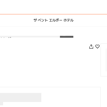
ザ ベント エルボー ホテル
1
/
47