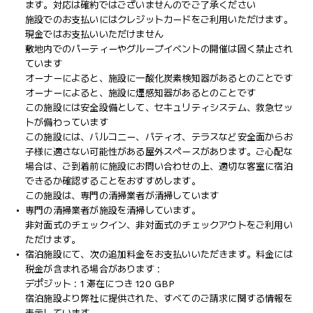
ます。対応は確約ではございませんのでご了承ください
施設でのお支払いにはクレジットカードをご利用いただけます。
現金ではお支払いいただけません
敷地内でのパーティーやグループイベントの開催は固く禁止され
ています
オーナーによると、施設に一酸化炭素検知器があるとのことです
オーナーによると、施設に煙感知器があるとのことです
この施設には安全設備として、セキュリティシステム、救急セッ
トが備わっています
この施設には、バルコニー、パティオ、テラスなど安全面からお
子様に適さない可能性がある屋外スペースがあります。ご心配な
場合は、ご到着前に施設にお問い合わせの上、適切な客室に宿泊
できるか確認することをおすすめします。
この施設は、専門の清掃業者が清掃しています
専門の清掃業者が施設を清掃しています。
非対面式のチェックイン、非対面式のチェックアウトをご利用い
ただけます。
宿泊施設にて、次の追加料金をお支払いいただきます。料金には
税金が含まれる場合があります :
デポジット : 1 滞在につき 120 GBP
宿泊施設より弊社に提供された、すべてのご請求に関する情報を