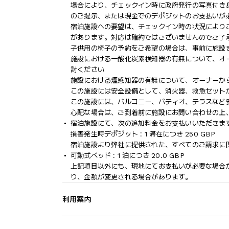
場合により、チェックイン時に政府発行の写真付き身
のご提示、または現金でのデポジットのお支払いが
宿泊施設への要望は、チェックイン時の状況により
があります。対応は確約ではございませんのでご了
子供用の椅子の予約をご希望の場合は、事前に施設
施設における一酸化炭素検知器の有無について、オ
討ください
施設における煙感知器の有無について、オーナーか
この施設には安全設備として、消火器、救急セット
この施設には、バルコニー、パティオ、テラスなど
心配な場合は、ご到着前に施設にお問い合わせの上
宿泊施設にて、次の追加料金をお支払いいただきます
損害発生時デポジット : 1 滞在につき 250 GBP
宿泊施設より弊社に提供された、すべてのご請求に
可動式ベッド : 1 泊につき 20.0 GBP
上記項目以外にも、現地にてお支払いが必要な場合
り、金額が変更される場合があります。
利用案内