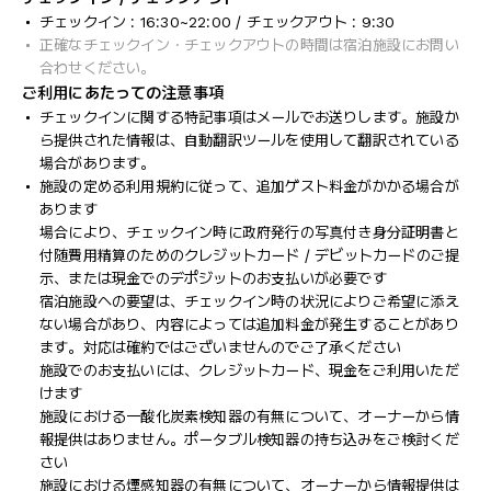
チェックイン : 16:30~22:00 / チェックアウト : 9:30
正確なチェックイン・チェックアウトの時間は宿泊施設にお問い
合わせください。
ご利用にあたっての注意事項
チェックインに関する特記事項はメールでお送りします。施設か
ら提供された情報は、自動翻訳ツールを使用して翻訳されている
場合があります。
施設の定める利用規約に従って、追加ゲスト料金がかかる場合が
あります
場合により、チェックイン時に政府発行の写真付き身分証明書と
付随費用精算のためのクレジットカード / デビットカードのご提
示、または現金でのデポジットのお支払いが必要です
宿泊施設への要望は、チェックイン時の状況によりご希望に添え
ない場合があり、内容によっては追加料金が発生することがあり
ます。対応は確約ではございませんのでご了承ください
施設でのお支払いには、クレジットカード、現金をご利用いただ
けます
施設における一酸化炭素検知器の有無について、オーナーから情
報提供はありません。ポータブル検知器の持ち込みをご検討くだ
さい
施設における煙感知器の有無について、オーナーから情報提供は