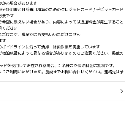
かかる場合があります
分証明書と付随費用精算のためのクレジットカード / デビットカード
必要です
ご希望に添えない場合があり、内容によっては追加料金が発生すること
承ください
ただけます。現金ではお支払いいただけません
ます
hoice)のガイドラインに沿って清掃・除菌作業を実施しています
び宿泊施設によって異なる場合がありますのでご注意ください。掲載の
ベッドを使用して滞在される場合、2 名様まで宿泊料金は無料です。
によりご利用いただけます。施設までお問い合わせください。連絡先は予