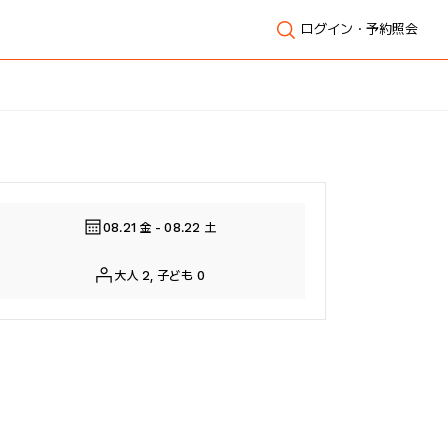
ログイン・予約照会
全体表示
08.21 金 - 08.22 土
大人 2, 子ども 0