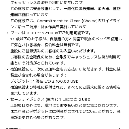
キャッシュレス決済をご利用いただけます
この施設には安全設備として、一酸化炭素検知器、消火器、煙感
知器が備わっています
この施設では、Commitment to Clean (Choice)のガイドライ
ンに沿って清掃・除菌作業を実施しています
プールは 9:00 ～ 22:00 までご利用可能です。
17 歳以下のお子様が、保護者の方と同室で既存のベッドを使用し
て滞在される場合、宿泊料金は無料です。
施設にご登録済みのお客様のみ入室いただけます。
お客様の安全確保のため、全取引でキャッシュレス決済が利用可
能という対策がとられています。
宿泊施設にて、次の追加料金をお支払いいただきます。料金には
税金が含まれる場合があります :
デポジット : 1 滞在につき 100.00 USD
宿泊施設より弊社に提供された、すべてのご請求に関する情報を
表示しています。
セーフティボックス (室内) : 1 日につき 2 USD
上記項目以外にも、現地にてお支払いが必要な場合があります。
また料金とデポジットには税金が含まれていないことがあり、金
額が変更される場合があります。