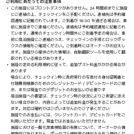
ご利用にあたっての注意事項
この施設にはフロントデスクがありません。24 時間前までに施設
にご連絡の上、チェックインをご手配ください。連絡先は予約確
認通知に記載されています。ご到着が 18:00 を過ぎる場合は、事
前に施設までご連絡ください。連絡先は予約確認通知に記載され
ています。通常のチェックイン時間外にご到着予定の場合は、事
前に宿泊施設にご連絡のうえ、チェックインの手順とロックボッ
クスの情報をご確認ください。ご到着時にはオーナーがお迎えし
ます。施設から提供された情報は、自動翻訳ツールを使用して翻
訳されている場合があります。
施設の定める利用規約に従って、追加ゲスト料金がかかる場合が
あります
場合により、チェックイン時に政府発行の写真付き身分証明書と
付随費用精算のためのクレジットカード / デビットカードのご提
示、または現金でのデポジットのお支払いが必要です
宿泊施設への要望は、チェックイン時の状況によりご希望に添え
ない場合があり、内容によっては追加料金が発生することがあり
ます。対応は確約ではございませんのでご了承ください
施設でのお支払いには、クレジットカード、デビットカードをご
利用いただけます。現金ではお支払いいただけません
施設における一酸化炭素検知器の有無について、オーナーから情
報提供はありません。ポータブル検知器の持ち込みをご検討くだ