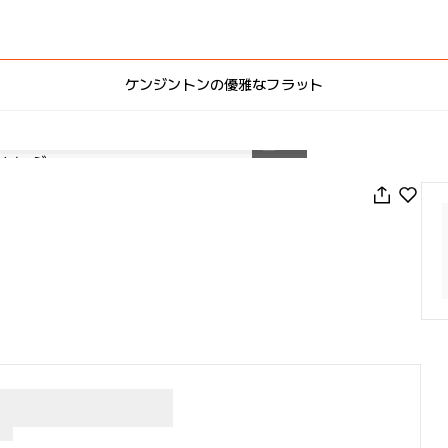
ケンジントンの優雅なフラット
1
/
16