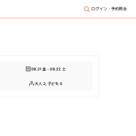
ログイン・予約照会
全体表示
08.21 金 - 08.22 土
大人 2, 子ども 0