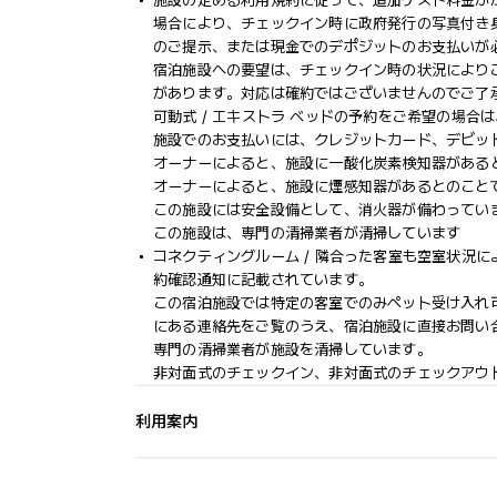
施設の定める利用規約に従って、追加ゲスト料金が
場合により、チェックイン時に政府発行の写真付き身
のご提示、または現金でのデポジットのお支払いが
宿泊施設への要望は、チェックイン時の状況により
があります。対応は確約ではございませんのでご了
可動式 / エキストラ ベッドの予約をご希望の場
施設でのお支払いには、クレジットカード、デビッ
オーナーによると、施設に一酸化炭素検知器がある
オーナーによると、施設に煙感知器があるとのこと
この施設には安全設備として、消火器が備わってい
この施設は、専門の清掃業者が清掃しています
コネクティングルーム / 隣合った客室も空室状況
約確認通知に記載されています。
この宿泊施設では特定の客室でのみペット受け入れ
にある連絡先をご覧のうえ、宿泊施設に直接お問い
専門の清掃業者が施設を清掃しています。
非対面式のチェックイン、非対面式のチェックアウ
利用案内