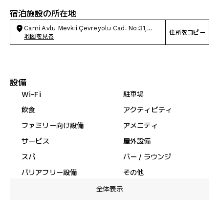
宿泊施設の所在地
Cami Avlu Mevkii Çevreyolu Cad. No:31,
住所をコピー
Marmaris
地図を見る
設備
Wi-Fi
駐車場
飲食
アクティビティ
ファミリー向け設備
アメニティ
サービス
屋外設備
スパ
バー / ラウンジ
バリアフリー設備
その他
全体表示