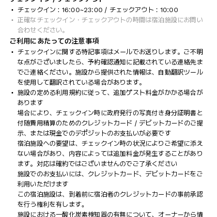
チェックイン : 16:00~23:00 / チェックアウト : 10:00
正確なチェックイン・チェックアウトの時間は宿泊施設にお問い
合わせください。
ご利用にあたっての注意事項
チェックインに関する特記事項はメールでお送りします。ご不明
な点がございましたら、予約確認通知に記載されている連絡先ま
でご連絡ください。施設から提供された情報は、自動翻訳ツール
を使用して翻訳されている場合があります。
施設の定める利用規約に従って、追加ゲスト料金がかかる場合が
あります
場合により、チェックイン時に政府発行の写真付き身分証明書と
付随費用精算のためのクレジットカード / デビットカードのご提
示、または現金でのデポジットのお支払いが必要です
宿泊施設への要望は、チェックイン時の状況によりご希望に添え
ない場合があり、内容によっては追加料金が発生することがあり
ます。対応は確約ではございませんのでご了承ください
施設でのお支払いには、クレジットカード、デビットカードをご
利用いただけます
この宿泊施設は、到着前に宿泊者のクレジットカードの事前承認
を行う権利を有します。
施設における一酸化炭素検知器の有無について、オーナーから情