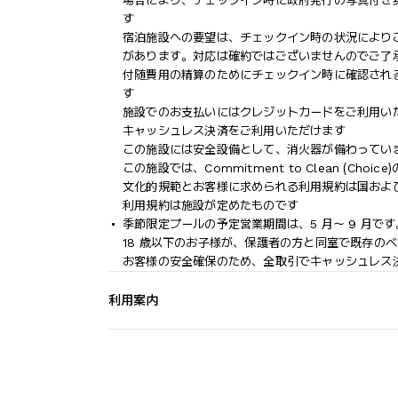
場合により、チェックイン時に政府発行の写真付き
す
宿泊施設への要望は、チェックイン時の状況により
があります。対応は確約ではございませんのでご了
付随費用の精算のためにチェックイン時に確認され
す
施設でのお支払いにはクレジットカードをご利用い
キャッシュレス決済をご利用いただけます
この施設には安全設備として、消火器が備わってい
この施設では、Commitment to Clean (C
文化的規範とお客様に求められる利用規約は国およ
利用規約は施設が定めたものです
季節限定プールの予定営業期間は、5 月～ 9 月です
18 歳以下のお子様が、保護者の方と同室で既存の
お客様の安全確保のため、全取引でキャッシュレス
利用案内