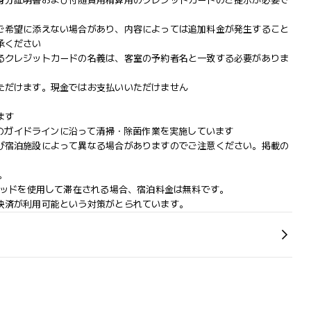
身分証明書および付随費用精算用のクレジットカードのご提示が必要で
ご希望に添えない場合があり、内容によっては追加料金が発生すること
承ください
るクレジットカードの名義は、客室の予約者名と一致する必要がありま
ただけます。現金ではお支払いいただけません
ます
hoice)のガイドラインに沿って清掃・除菌作業を実施しています
び宿泊施設によって異なる場合がありますのでご注意ください。掲載の
。
ベッドを使用して滞在される場合、宿泊料金は無料です。
決済が利用可能という対策がとられています。