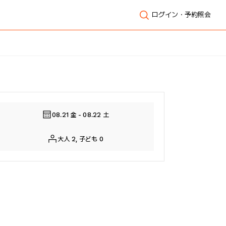
ログイン・予約照会
全体表示
08.21 金 - 08.22 土
大人 2, 子ども 0