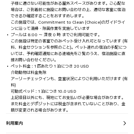
子様に適さない可能性がある屋外スペースがあります。ご心配な
場合は、ご到着前に施設にお問い合わせの上、適切な客室に宿泊
できるか確認することをおすすめします。
この施設では、Commitment to Clean (Choice)のガイドライ
ンに沿って清掃・除菌作業を実施しています
プールは 8:00 ～ 深夜 0 時 までご利用可能です。
この施設は特定の客室でのみペット受け入れ可となっています (有
料、料金セクションを参照のこと)。ペット連れの宿泊の手配につ
いては、予約確認通知にある連絡先をご覧のうえ、宿泊施設に直
接お問い合わせください。
ペット料金 : 1 匹あたり 1 泊につき 20 USD
介助動物は料金免除
アーリーチェックインも、空室状況によりご利用いただけます (有
料)
可動式ベッド : 1 泊につき 10.0 USD
上記項目以外にも、現地にてお支払いが必要な場合があります。
また料金とデポジットには税金が含まれていないことがあり、金
額が変更される場合があります。
利用案内