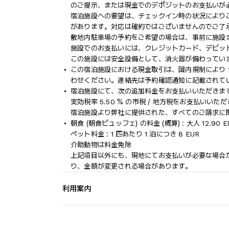
のご提示、または現金でのデポジットのお支払いが
宿泊施設への要望は、チェックイン時の状況により
があります。対応は確約ではございませんのでご了
敷地内駐車場の予約をご希望の場合は、事前に施設
施設でのお支払いには、クレジットカード、デビッ
この施設には安全設備として、消火器が備わってい
この宿泊施設における現金取引は、国内規制により 1
わせください。連絡先は予約確認通知に記載されて
宿泊施設にて、次の追加料金をお支払いいただきます
実効税率 5.50 % の市税 / 地方税をお支払いいた
宿泊施設より弊社に提供された、すべてのご請求に
朝食 (朝食ビュッフェ) の料金 (概算) : 大人 12.90 E
ペット料金 : 1 匹あたり 1 泊につき 8 EUR
介助動物は料金免除
上記項目以外にも、現地にてお支払いが必要な場合
り、金額が変更される場合があります。
利用案内