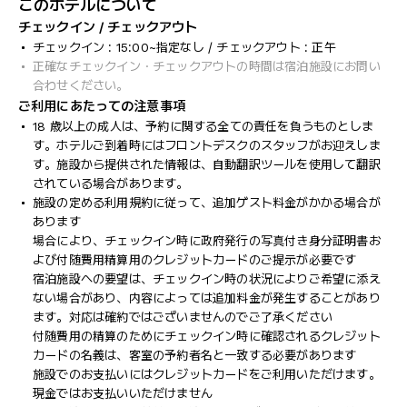
このホテルについて
チェックイン / チェックアウト
チェックイン : 15:00~指定なし / チェックアウト : 正午
正確なチェックイン・チェックアウトの時間は宿泊施設にお問い
合わせください。
ご利用にあたっての注意事項
18 歳以上の成人は、予約に関する全ての責任を負うものとしま
す。ホテルご到着時にはフロントデスクのスタッフがお迎えしま
す。施設から提供された情報は、自動翻訳ツールを使用して翻訳
されている場合があります。
施設の定める利用規約に従って、追加ゲスト料金がかかる場合が
あります
場合により、チェックイン時に政府発行の写真付き身分証明書お
よび付随費用精算用のクレジットカードのご提示が必要です
宿泊施設への要望は、チェックイン時の状況によりご希望に添え
ない場合があり、内容によっては追加料金が発生することがあり
ます。対応は確約ではございませんのでご了承ください
付随費用の精算のためにチェックイン時に確認されるクレジット
カードの名義は、客室の予約者名と一致する必要があります
施設でのお支払いにはクレジットカードをご利用いただけます。
現金ではお支払いいただけません