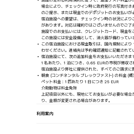
施設の定める利用規約に従って、追加ゲスト料金が
場合により、チェックイン時に政府発行の写真付き身
のご提示、または現金でのデポジットのお支払いが
宿泊施設への要望は、チェックイン時の状況により
があります。対応は確約ではございませんのでご了
施設でのお支払いには、クレジットカード、現金を
この施設には安全設備として、消火器が備わってい
この宿泊施設における現金取引は、国内規制により 1
わせください。連絡先は予約確認通知に記載されて
宿泊施設にて、次の追加料金をお支払いいただきます
1 名あたり、1 泊につき、0.65 EURの市税が徴
宿泊施設より弊社に提供された、すべてのご請求に
朝食 (コンチネンタル ブレックファスト) の料金 (概算) :
ペット料金 : 1 匹あたり 1 日につき 25 EUR
介助動物は料金免除
上記項目以外にも、現地にてお支払いが必要な場合
り、金額が変更される場合があります。
利用案内