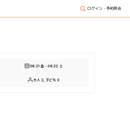
ログイン・予約照会
全体表示
08.21 金 - 08.22 土
大人 2, 子ども 0