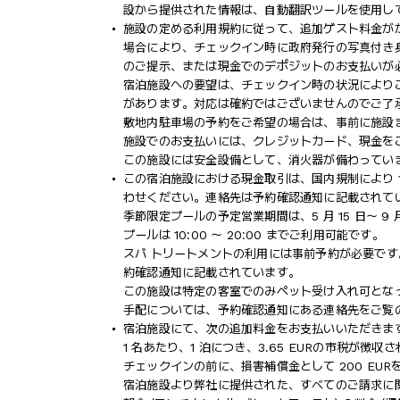
設から提供された情報は、自動翻訳ツールを使用し
施設の定める利用規約に従って、追加ゲスト料金が
場合により、チェックイン時に政府発行の写真付き身
のご提示、または現金でのデポジットのお支払いが
宿泊施設への要望は、チェックイン時の状況により
があります。対応は確約ではございませんのでご了
敷地内駐車場の予約をご希望の場合は、事前に施設
施設でのお支払いには、クレジットカード、現金を
この施設には安全設備として、消火器が備わってい
この宿泊施設における現金取引は、国内規制により 1
わせください。連絡先は予約確認通知に記載されて
季節限定プールの予定営業期間は、5 月 15 日～ 9 月
プールは 10:00 ～ 20:00 までご利用可能です。
スパ トリートメントの利用には事前予約が必要で
約確認通知に記載されています。
この施設は特定の客室でのみペット受け入れ可となっ
手配については、予約確認通知にある連絡先をご覧
宿泊施設にて、次の追加料金をお支払いいただきます
1 名あたり、1 泊につき、3.65 EURの市税が徴
チェックインの前に、損害補償金として 200 EU
宿泊施設より弊社に提供された、すべてのご請求に