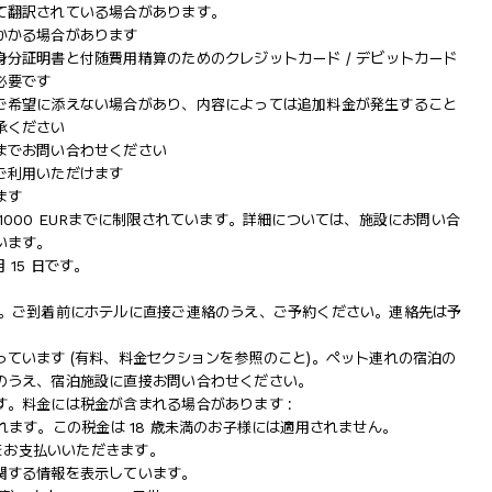
て翻訳されている場合があります。
かかる場合があります
分証明書と付随費用精算のためのクレジットカード / デビットカード
必要です
ご希望に添えない場合があり、内容によっては追加料金が発生すること
承ください
までお問い合わせください
ご利用いただけます
ます
000 EURまでに制限されています。詳細については、施設にお問い合
います。
 15 日です。
す。ご到着前にホテルに直接ご連絡のうえ、ご予約ください。連絡先は予
ています (有料、料金セクションを参照のこと)。ペット連れの宿泊の
のうえ、宿泊施設に直接お問い合わせください。
。料金には税金が含まれる場合があります :
収されます。この税金は 18 歳未満のお子様には適用されません。
Rをお支払いいただきます。
関する情報を表示しています。