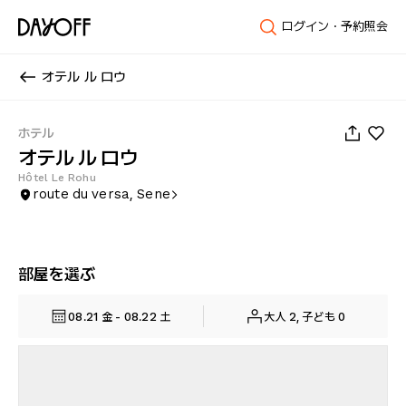
ログイン・予約照会
オテル ル ロウ
1
/
43
ホテル
オテル ル ロウ
Hôtel Le Rohu
route du versa, Sene
部屋を選ぶ
08.21 金 - 08.22 土
大人 2, 子ども 0