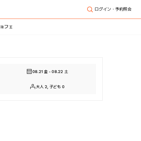
ログイン・予約照会
ショフェ
全体表示
08.21 金 - 08.22 土
大人 2, 子ども 0