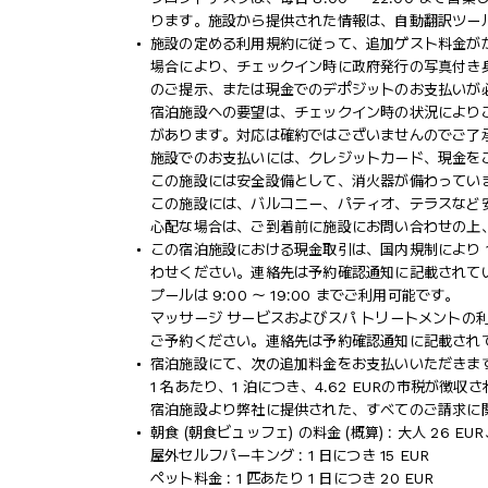
ります。施設から提供された情報は、自動翻訳ツー
施設の定める利用規約に従って、追加ゲスト料金が
場合により、チェックイン時に政府発行の写真付き身
のご提示、または現金でのデポジットのお支払いが
宿泊施設への要望は、チェックイン時の状況により
があります。対応は確約ではございませんのでご了
施設でのお支払いには、クレジットカード、現金を
この施設には安全設備として、消火器が備わってい
この施設には、バルコニー、パティオ、テラスなど
心配な場合は、ご到着前に施設にお問い合わせの上
この宿泊施設における現金取引は、国内規制により 1
わせください。連絡先は予約確認通知に記載されて
プールは 9:00 ～ 19:00 までご利用可能です。
マッサージ サービスおよびスパ トリートメントの
ご予約ください。連絡先は予約確認通知に記載され
宿泊施設にて、次の追加料金をお支払いいただきます
1 名あたり、1 泊につき、4.62 EURの市税が徴
宿泊施設より弊社に提供された、すべてのご請求に
朝食 (朝食ビュッフェ) の料金 (概算) : 大人 26 EUR
屋外セルフパーキング : 1 日につき 15 EUR
ペット料金 : 1 匹あたり 1 日につき 20 EUR