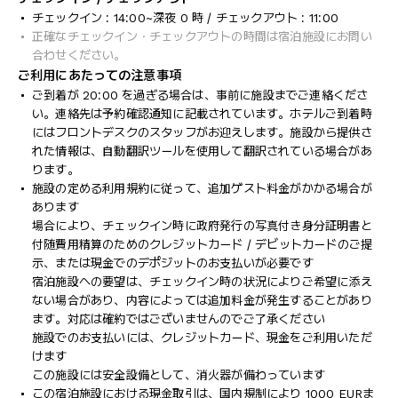
チェックイン : 14:00~深夜 0 時 / チェックアウト : 11:00
正確なチェックイン・チェックアウトの時間は宿泊施設にお問い
合わせください。
ご利用にあたっての注意事項
ご到着が 20:00 を過ぎる場合は、事前に施設までご連絡くださ
い。連絡先は予約確認通知に記載されています。ホテルご到着時
にはフロントデスクのスタッフがお迎えします。施設から提供さ
れた情報は、自動翻訳ツールを使用して翻訳されている場合があ
ります。
施設の定める利用規約に従って、追加ゲスト料金がかかる場合が
あります
場合により、チェックイン時に政府発行の写真付き身分証明書と
付随費用精算のためのクレジットカード / デビットカードのご提
示、または現金でのデポジットのお支払いが必要です
宿泊施設への要望は、チェックイン時の状況によりご希望に添え
ない場合があり、内容によっては追加料金が発生することがあり
ます。対応は確約ではございませんのでご了承ください
施設でのお支払いには、クレジットカード、現金をご利用いただ
けます
この施設には安全設備として、消火器が備わっています
この宿泊施設における現金取引は、国内規制により 1000 EURま