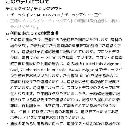
このホテルについて
チェックイン / チェックアウト
チェックイン : 14:00~22:00 / チェックアウト : 正午
正確なチェックイン・チェックアウトの時間は宿泊施設にお問い
合わせください。
ご利用にあたっての注意事項
この宿泊施設では、空港からの送迎をご利用いただけます (有料の
場合あり)。ご旅行前にご到着時間の詳細を宿泊施設にご連絡くだ
さい。連絡先は予約確認通知に記載されています。フロントデス
クは、毎日 7:00 ～ 22:00 まで営業しています。フロントの営業
終了後に施設にご到着の場合は、別の場所 (Hôtel ibis Avignon
Sud, 71 chemin de la cristole, 84140 Avignon) でチェックイ
ン手続きをお願いいたします。ご到着が 10:30 を過ぎる場合は、
事前に施設までご連絡ください。連絡先は予約確認通知に記載さ
れています。時間帯によっては、フロントデスクのスタッフは不
在となります。ご不明な点がございましたら、予約確認通知に記
載されている連絡先までご連絡ください。施設から提供された情
報は、自動翻訳ツールを使用して翻訳されている場合がありま
す。 午後 11 時以降にご到着のお客様は、道路を下った所にある
ホテル イビスにて鍵をお受け取りください。
施設の定める利用規約に従って、追加ゲスト料金がかかる場合が