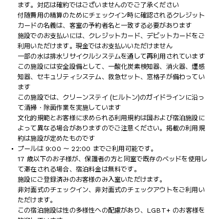
ます。対応は確約ではございませんのでご了承ください
付随費用の精算のためにチェックイン時に確認されるクレジット
カードの名義は、客室の予約者名と一致する必要があります
施設でのお支払いには、クレジットカード、デビットカードをご
利用いただけます。現金ではお支払いいただけません
一部の水は排水リサイクルシステムを通して再利用されています
この施設には安全設備として、一酸化炭素検知器、消火器、煙感
知器、セキュリティシステム、救急セット、窓格子が備わってい
ます
この施設では、クリーンステイ (ヒルトン)のガイドラインに沿っ
て清掃・除菌作業を実施しています
文化的規範とお客様に求められる利用規約は国および宿泊施設に
よって異なる場合がありますのでご注意ください。掲載の利用規
約は施設が定めたものです
プールは 9:00 ～ 22:00 までご利用可能です。
17 歳以下のお子様が、保護者の方と同室で既存のベッドを使用し
て滞在される場合、宿泊料金は無料です。
施設にご登録済みのお客様のみ入室いただけます。
非対面式のチェックイン、非対面式のチェックアウトをご利用い
ただけます。
この宿泊施設は性の多様性への配慮があり、LGBT+ のお客様を