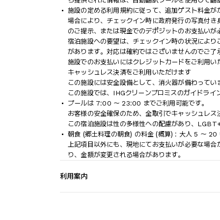
ら提供された情報は、自動翻訳ツールを使用して翻
施設の定める利用規約に従って、追加ゲスト料金が
場合により、チェックイン時に政府発行の写真付き身
のご提示、または現金でのデポジットのお支払いが
宿泊施設への要望は、チェックイン時の状況により
があります。対応は確約ではございませんのでご了
施設でのお支払いにはクレジットカードをご利用い
キャッシュレス決済をご利用いただけます
この施設には安全設備として、消火器が備わってい
この施設では、IHGクリーンプロミスのガイドライ
プールは 7:00 ～ 23:00 までご利用可能です。
お客様の安全確保のため、全取引でキャッシュレス
この宿泊施設は性の多様性への配慮があり、LGBT
朝食 (郷土料理の朝食) の料金 (概算) : 大人 5 ～ 20
上記項目以外にも、現地にてお支払いが必要な場合
り、金額が変更される場合があります。
利用案内