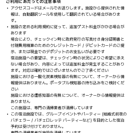
ご利用にあたっての注意事項
アクセスコードはメールでお送りします。施設から提供された情
報は、自動翻訳ツールを使用して翻訳されている場合がありま
す。
施設の定める利用規約に従って、追加ゲスト料金がかかる場合が
あります
場合により、チェックイン時に政府発行の写真付き身分証明書と
付随費用精算のためのクレジットカード / デビットカードのご提
示、または現金でのデポジットのお支払いが必要です
宿泊施設への要望は、チェックイン時の状況によりご希望に添え
ない場合があり、内容によっては追加料金が発生することがあり
ます。対応は確約ではございませんのでご了承ください
施設における一酸化炭素検知器の有無について、オーナーから情
報提供はありません。ポータブル検知器の持ち込みをご検討くだ
さい
施設における煙感知器の有無について、オーナーから情報提供は
ありません
この施設は、専門の清掃業者が清掃しています
この宿泊施設では、グループイベントやパーティー (結婚式前夜の
バチェラー / バチェロレッテ パーティーなど) を目的とした宿泊
予約は受け付けておりません。
専門の清掃業者が施設を清掃しています。