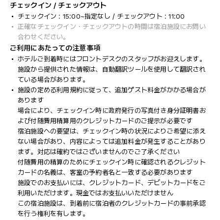
チェックイン / チェックアウト
チェックイン : 15:00~指定なし / チェックアウト : 11:00
正確なチェックイン・チェックアウトの時間は宿泊施設にお問い
合わせください。
ご利用にあたっての注意事項
ホテルご到着時にはフロントデスクのスタッフがお迎えします。
施設から提供された情報は、自動翻訳ツールを使用して翻訳され
ている場合があります。
施設の定める利用規約に従って、追加ゲスト料金がかかる場合が
あります
場合により、チェックイン時に政府発行の写真付き身分証明書お
よび付随費用精算用のクレジットカードのご提示が必要です
宿泊施設への要望は、チェックイン時の状況によりご希望に添え
ない場合があり、内容によっては追加料金が発生することがあり
ます。対応は確約ではございませんのでご了承ください
付随費用の精算のためにチェックイン時に確認されるクレジット
カードの名義は、客室の予約者名と一致する必要があります
施設でのお支払いには、クレジットカード、デビットカードをご
利用いただけます。現金ではお支払いいただけません
この宿泊施設は、到着前に宿泊者のクレジットカードの事前承認
を行う権利を有します。