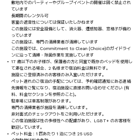
敷地内でのパーティーやグループイベントの開催は固く禁止され
ています
長期間のレンタル可
客室の遮音性については保証いたしかねます
この施設には安全設備として、消火器、煙感知器、窓格子が備わ
っています
この施設は、専門の清掃業者が清掃しています
この施設では、Commitment to Clean (Choice)のガイドライ
ンに沿って清掃・除菌作業を実施しています
17 歳以下のお子様が、保護者の方と同室で既存のベッドを使用し
て滞在される場合、2 名様まで宿泊料金は無料です。
施設にご登録済みのお客様のみ入室いただけます。
ペット連れのご宿泊の手配については、予約確認通知にある連絡
先情報をご覧になり、宿泊施設に直接お問い合わせください (有
料、料金セクションを参照のこと)。
駐車場には車高制限があります。
専門の清掃業者が施設を清掃しています。
非対面式のチェックアウトをご利用いただけます。
この宿泊施設は性の多様性への配慮があり、LGBT+ のお客様を
歓迎しています。
ペット料金 : 1 匹あたり 1 泊につき 25 USD