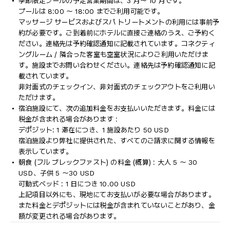
季節限定プールの予定営業期間は、3 月～ 10 月です。
プールは 8:00 ～ 18:00 までご利用可能です。
マッサージ サービスおよびスパ トリートメントの利用には事前予
約が必要です。ご到着前にホテルに直接ご連絡のうえ、ご予約く
ださい。連絡先は予約確認通知に記載されています。コネクティ
ングルーム / 隣合った客室も空室状況によりご利用いただけま
す。施設までお問い合わせください。連絡先は予約確認通知に記
載されています。
非対面式のチェックイン、非対面式のチェックアウトをご利用い
ただけます。
宿泊施設にて、次の追加料金をお支払いいただきます。料金には
税金が含まれる場合があります :
デポジット: 1 滞在につき、1 施設あたり 50 USD
宿泊施設より弊社に提供された、すべてのご請求に関する情報を
表示しています。
朝食 (フル ブレックファスト) の料金 (概算) : 大人 5 ～ 30
USD、子供 5 ～30 USD
可動式ベッド : 1 日につき 10.00 USD
上記項目以外にも、現地にてお支払いが必要な場合があります。
また料金とデポジットには税金が含まれていないことがあり、金
額が変更される場合があります。