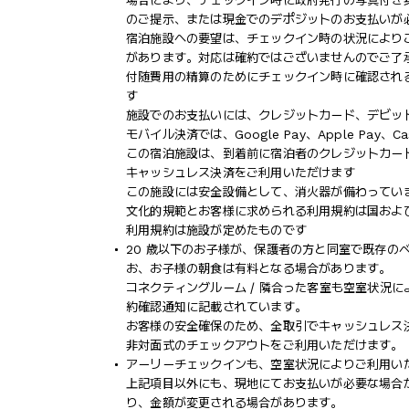
場合により、チェックイン時に政府発行の写真付き身
のご提示、または現金でのデポジットのお支払いが
宿泊施設への要望は、チェックイン時の状況により
があります。対応は確約ではございませんのでご了
付随費用の精算のためにチェックイン時に確認され
す
施設でのお支払いには、クレジットカード、デビッ
モバイル決済では、Google Pay、Apple Pay、
この宿泊施設は、到着前に宿泊者のクレジットカー
キャッシュレス決済をご利用いただけます
この施設には安全設備として、消火器が備わってい
文化的規範とお客様に求められる利用規約は国およ
利用規約は施設が定めたものです
20 歳以下のお子様が、保護者の方と同室で既存の
お、お子様の朝食は有料となる場合があります。
コネクティングルーム / 隣合った客室も空室状況
約確認通知に記載されています。
お客様の安全確保のため、全取引でキャッシュレス
非対面式のチェックアウトをご利用いただけます。
アーリーチェックインも、空室状況によりご利用いただ
上記項目以外にも、現地にてお支払いが必要な場合
り、金額が変更される場合があります。