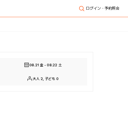
ログイン・予約照会
全体表示
08.21 金 - 08.22 土
大人 2, 子ども 0