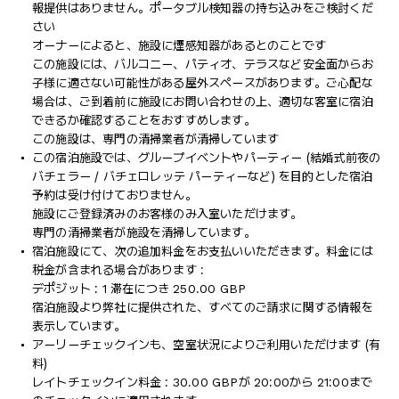
報提供はありません。ポータブル検知器の持ち込みをご検討くだ
さい
オーナーによると、施設に煙感知器があるとのことです
この施設には、バルコニー、パティオ、テラスなど安全面からお
子様に適さない可能性がある屋外スペースがあります。ご心配な
場合は、ご到着前に施設にお問い合わせの上、適切な客室に宿泊
できるか確認することをおすすめします。
この施設は、専門の清掃業者が清掃しています
この宿泊施設では、グループイベントやパーティー (結婚式前夜の
バチェラー / バチェロレッテ パーティーなど) を目的とした宿泊
予約は受け付けておりません。
施設にご登録済みのお客様のみ入室いただけます。
専門の清掃業者が施設を清掃しています。
宿泊施設にて、次の追加料金をお支払いいただきます。料金には
税金が含まれる場合があります :
デポジット : 1 滞在につき 250.00 GBP
宿泊施設より弊社に提供された、すべてのご請求に関する情報を
表示しています。
アーリーチェックインも、空室状況によりご利用いただけます (有
料)
レイトチェックイン料金 : 30.00 GBPが 20:00から 21:00まで