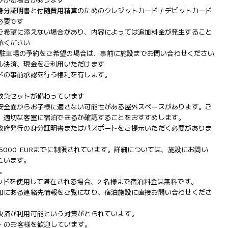
かかる場合があります
分証明書と付随費用精算のためのクレジットカード / デビットカード
必要です
ご希望に添えない場合があり、内容によっては追加料金が発生すること
承ください
地内駐車場の予約をご希望の場合は、事前に施設までお問い合わせください
ル決済、現金をご利用いただけます
ドの事前承認を行う権利を有します。
救急セットが備わっています
安全面からお子様に適さない可能性がある屋外スペースがあります。ご
、適切な客室に宿泊できるか確認することをおすすめします。
政府発行の身分証明書またはパスポートをご提示いただく必要がありま
000 EURまでに制限されています。詳細については、施設にお問い
ています。
。
ッドを使用して滞在される場合、2 名様まで宿泊料金は無料です。
知にある連絡先情報をご覧になり、宿泊施設に直接お問い合わせくださ
決済が利用可能という対策がとられています。
+ のお客様を歓迎しています。