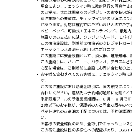
施設の定める利用規約に従って、追加ゲスト料金が
場合により、チェックイン時に政府発行の写真付き身
のご提示、または現金でのデポジットのお支払いが
宿泊施設への要望は、チェックイン時の状況により
があります。対応は確約ではございませんのでご了
ベビーベッド、可動式 / エキストラ ベッド、敷
施設でのお支払いには、クレジットカード、モバイ
この宿泊施設は、到着前に宿泊者のクレジットカー
キャッシュレス決済をご利用いただけます
この施設には安全設備として、消火器、煙感知器、
この施設には、バルコニー、パティオ、テラスなど
心配な場合は、ご到着前に施設にお問い合わせの上
お子様を含むすべてのお客様に、チェックイン時に
す。
この宿泊施設における現金取引は、国内規制により 5
合わせください。連絡先は予約確認通知に記載され
季節限定プールの予定営業期間は、6 月～ 9 月です
2 歳以下のお子様が、保護者の方と同室で既存のベ
ペット連れのご宿泊の手配については、予約確認通
い。
お客様の安全確保のため、全取引でキャッシュレス
この宿泊施設は性の多様性への配慮があり、LGBT